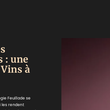
es
 : une
 Vins à
gie Feuillade se
i les rendent