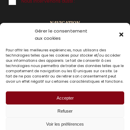
Nous intervenons aussi :
NAVIGATION
Gérer le consentement
ACCUEIL
aux cookies
Pour offrir les meilleures expériences, nous utilisons des
PRESTATIONS
technologies telles que les cookies pour stocker et/ou accéder
aux informations des appareils. Le fait de consentir à ces
ACTUALITÉS
technologies nous permettra de traiter des données telles que le
comportement de navigation ou les ID uniques sur ce site. Le
fait de ne pas consentir ou de retirer son consentement peut
CONTACT
avoir un effet négatif sur certaines caractéristiques et fonctions.
Accepter
Refuser
LA RÉGIE FEUILLADE
Mentions légales
Voir les préférences
Politique de confidentialité