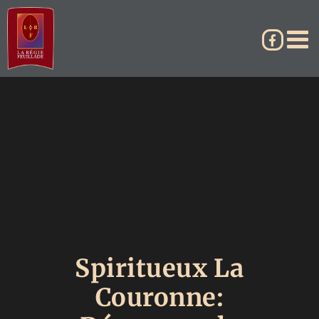
Passer
au
contenu
Spiritueux La
Couronne: