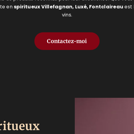
ste en
spiritueux
Villefagnan, Luxé, Fontclaireau
est 
vins.
Contactez-moi
ritueux