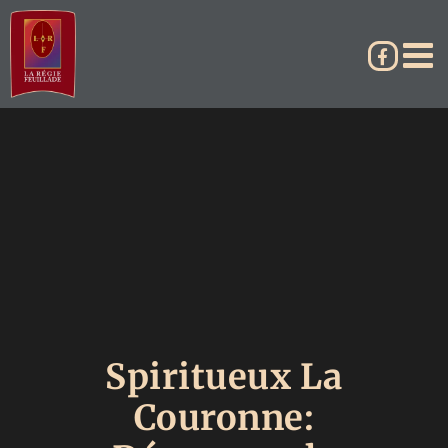
Passer
au
contenu
Spiritueux La
Couronne: