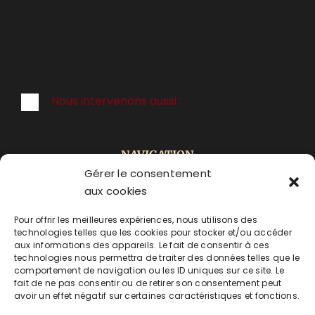
Nous intervenons aussi :
NAVIGATION
Gérer le consentement
ACCUEIL
aux cookies
Pour offrir les meilleures expériences, nous utilisons des
PRESTATIONS
technologies telles que les cookies pour stocker et/ou accéder
aux informations des appareils. Le fait de consentir à ces
ACTUALITÉS
technologies nous permettra de traiter des données telles que le
comportement de navigation ou les ID uniques sur ce site. Le
fait de ne pas consentir ou de retirer son consentement peut
CONTACT
avoir un effet négatif sur certaines caractéristiques et fonctions.